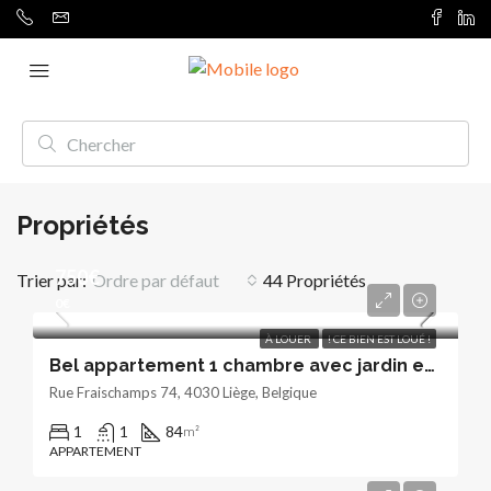
Propriétés
750€
Trier par:
Ordre par défaut
44 Propriétés
0€
À LOUER
! CE BIEN EST LOUÉ !
Bel appartement 1 chambre avec jardin et garage
Rue Fraischamps 74, 4030 Liège, Belgique
1
1
84
m²
APPARTEMENT