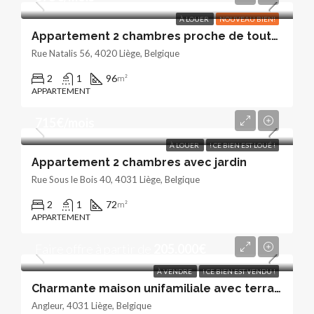
À LOUER
NOUVEAU BIEN!
Appartement 2 chambres proche de toutes les commodités.
Rue Natalis 56, 4020 Liège, Belgique
2
1
96
m²
APPARTEMENT
715€/mois
À LOUER
! CE BIEN EST LOUÉ !
Appartement 2 chambres avec jardin
Rue Sous le Bois 40, 4031 Liège, Belgique
2
1
72
m²
APPARTEMENT
Faire offre à partir de
205.000€
À VENDRE
! CE BIEN EST VENDU !
Charmante maison unifamiliale avec terrasse et jardinet
Angleur, 4031 Liège, Belgique