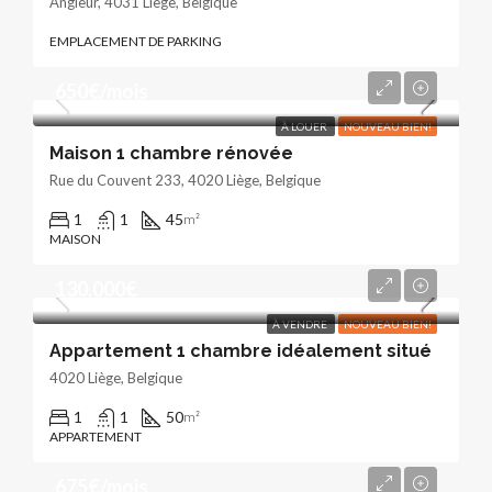
Angleur, 4031 Liège, Belgique
EMPLACEMENT DE PARKING
650€/mois
À LOUER
NOUVEAU BIEN!
Maison 1 chambre rénovée
Rue du Couvent 233, 4020 Liège, Belgique
1
1
45
m²
MAISON
130.000€
À VENDRE
NOUVEAU BIEN!
Appartement 1 chambre idéalement situé
4020 Liège, Belgique
1
1
50
m²
APPARTEMENT
675€/mois