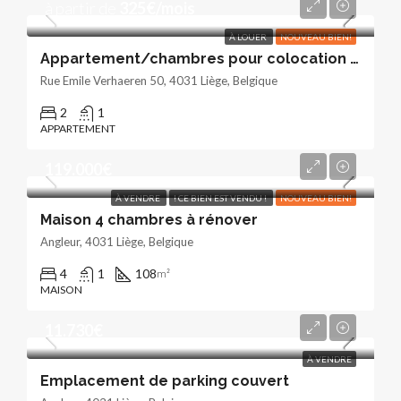
à partir de
325€/mois
À LOUER
NOUVEAU BIEN!
Appartement/chambres pour colocation dans le centre d’Angleur
Rue Emile Verhaeren 50, 4031 Liège, Belgique
2
1
APPARTEMENT
119.000€
À VENDRE
! CE BIEN EST VENDU !
NOUVEAU BIEN!
Maison 4 chambres à rénover
Angleur, 4031 Liège, Belgique
4
1
108
m²
MAISON
11.730€
À VENDRE
Emplacement de parking couvert