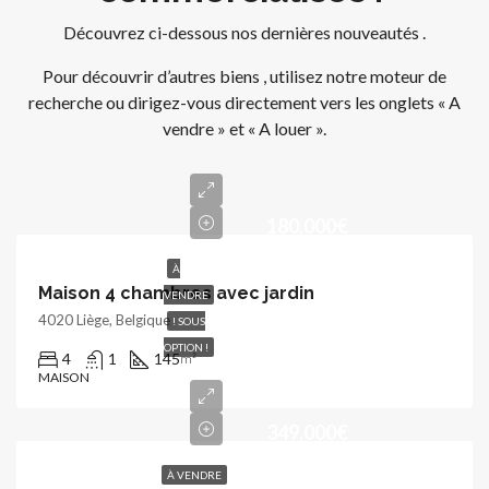
Découvrez ci-dessous nos dernières nouveautés .
Pour découvrir d’autres biens , utilisez notre moteur de
recherche ou dirigez-vous directement vers les onglets « A
vendre » et « A louer ».
180.000€
À
Maison 4 chambres avec jardin
VENDRE
4020 Liège, Belgique
! SOUS
OPTION !
4
1
145
m²
MAISON
349.000€
À VENDRE