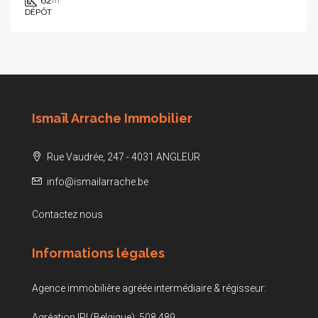
DÉPÔT
Ismaïl Arrache Immobilier
Rue Vaudrée, 247 - 4031 ANGLEUR
info@ismailarrache.be
Contactez nous
Informations légales
Agence immobilière agréée intermédiaire & régisseur:
Agréation IPI (Belgique): 508.489