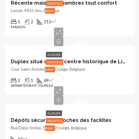
Récente maison 5 chambres tout confort
NOUVEAU
Loncin, 4431 Ans, Belgique
BIEN!
5
2
215
m²
MAISON
820€
À LOUER
Duplex situé dans le centre historique de Liège
NOUVEAU
Cour Saint-Antoine, 4000 Liège, Belgique
BIEN!
A
2
1
69
m²
partir
APPARTEMENT / DUPLEX
de
330€
À LOUER
Dépôts sécurisés proches des facilités
NOUVEAU
Rue Denis Sotiau 31, 4020 Liège, Belgique
BIEN!
62
m²