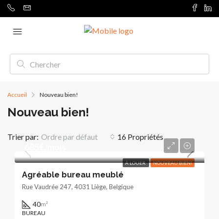
Accueil
Nouveau bien!
Nouveau bien!
Trier par:
Ordre par défaut
16 Propriétés
685€/mois
À LOUER
NOUVEAU BIEN!
Agréable bureau meublé
Rue Vaudrée 247, 4031 Liège, Belgique
40
m²
BUREAU