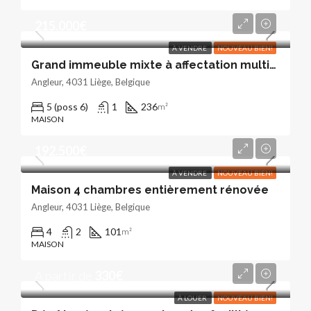
215.000€
À VENDRE
NOUVEAU BIEN!
Grand immeuble mixte à affectation multiple avec2 garages
Angleur, 4031 Liège, Belgique
5 (poss 6)
1
236
m²
MAISON
192.500€
À VENDRE
NOUVEAU BIEN!
Maison 4 chambres entièrement rénovée
Angleur, 4031 Liège, Belgique
4
2
101
m²
MAISON
A partir de
330€
À LOUER
NOUVEAU BIEN!