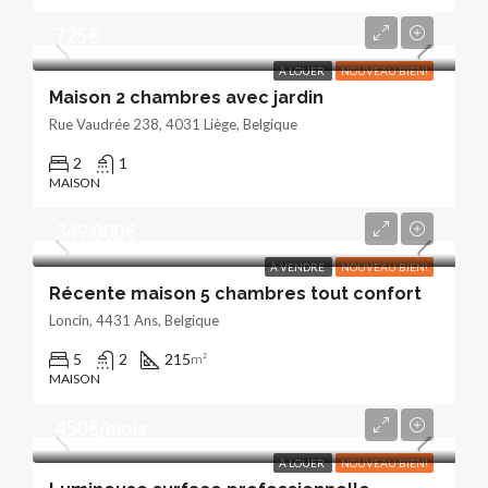
725€
À LOUER
NOUVEAU BIEN!
Maison 2 chambres avec jardin
Rue Vaudrée 238, 4031 Liège, Belgique
2
1
MAISON
349.000€
À VENDRE
NOUVEAU BIEN!
Récente maison 5 chambres tout confort
Loncin, 4431 Ans, Belgique
5
2
215
m²
MAISON
450€/mois
À LOUER
NOUVEAU BIEN!