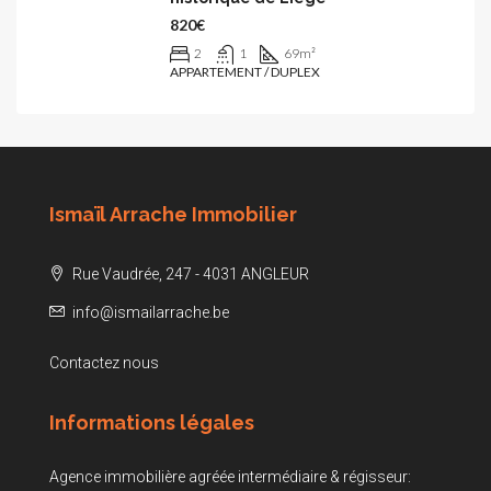
820€
2
1
69
m²
APPARTEMENT / DUPLEX
Ismaïl Arrache Immobilier
Rue Vaudrée, 247 - 4031 ANGLEUR
info@ismailarrache.be
Contactez nous
Informations légales
Agence immobilière agréée intermédiaire & régisseur: