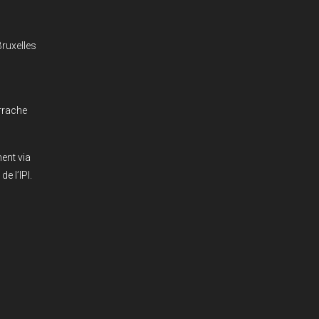
ruxelles
rrache
ent via
e l’IPI.