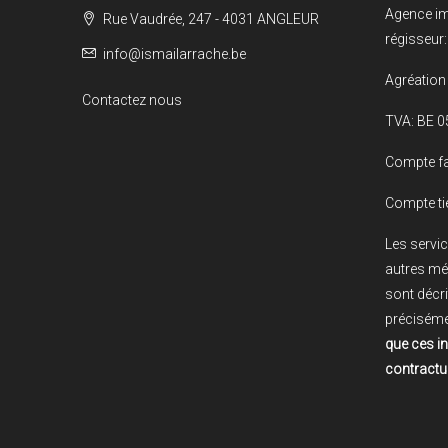
Agence im
Rue Vaudrée, 247 - 4031 ANGLEUR
régisseur:
info@ismailarrache.be
Agréation 
Contactez nous
TVA: BE 0
Compte fa
Compte ti
Les servic
autres mé
sont décri
préciséme
que ces i
contractue