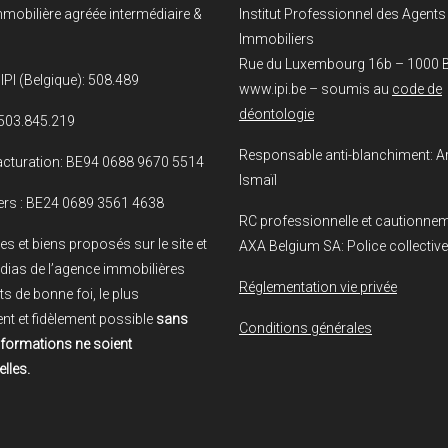
mobilière agréée intermédiaire &
Institut Professionnel des Agents
Immobiliers
Rue du Luxembourg 16b – 1000 B
IPI (Belgique): 508.489
www.ipi.be – soumis au
code de
déontologie
503.845.219
Responsable anti-blanchiment: A
cturation: BE94 0688 9670 5514
Ismaïl
ers : BE24 0689 3561 4638
RC professionnelle et cautionnem
es et biens proposés sur le site et
AXA Belgium SA: Police collective d
dias de l’agence immobilières
Réglementation vie privée
ts de bonne foi, le plus
nt et fidèlement possible
sans
Conditions générales
nformations ne soient
lles.