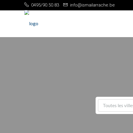
0495/90.50.83
info@ismailarrache.be
Toutes les ville