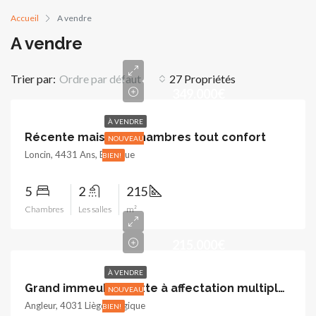
Accueil
A vendre
A vendre
Trier par:
Ordre par défaut
27 Propriétés
349.000€
À VENDRE
Récente maison 5 chambres tout confort
NOUVEAU
Loncin, 4431 Ans, Belgique
BIEN!
5
2
215
Chambres
Les salles
m²
215.000€
À VENDRE
Grand immeuble mixte à affectation multiple avec2 garages
NOUVEAU
Angleur, 4031 Liège, Belgique
BIEN!