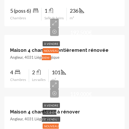
5 (poss 6)
1
236
Chambres
Salle de bains
m²
192.500€
À VENDRE
Maison 4 chambres entièrement rénovée
NOUVEAU
Angleur, 4031 Liège, Belgique
BIEN!
4
2
101
Chambres
Les salles
m²
119.000€
À VENDRE
Maison 4 chambres à rénover
! CE BIEN
Angleur, 4031 Liège, Belgique
EST VENDU !
NOUVEAU