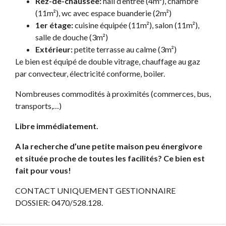
Rez-de-chaussée:
hall d’entrée (4m²), chambre
(11m²), wc avec espace buanderie (2m²)
1er étage:
cuisine équipée (11m²), salon (11m²),
salle de douche (3m²)
Extérieur:
petite terrasse au calme (3m²)
Le bien est équipé de double vitrage, chauffage au gaz
par convecteur, électricité conforme, boiler.
Nombreuses commodités à proximités (commerces, bus,
transports,…)
Libre immédiatement.
A la recherche d’une petite maison peu énergivore
et située proche de toutes les facilités? Ce bien est
fait pour vous!
CONTACT UNIQUEMENT GESTIONNAIRE
DOSSIER: 0470/528.128.