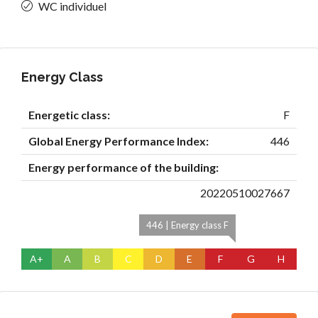
WC individuel
Energy Class
Energetic class:
F
Global Energy Performance Index:
446
Energy performance of the building:
20220510027667
446 | Energy class F
A+
A
B
C
D
E
F
G
H