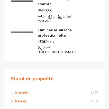
confort
349.000€
5
2
215
m²
MAISON
Lumineuse surface
professionnelle
450€/mois
28
m²
SURFACE PROFESSIONNELLE
Statut de propriété
À vendre
(27)
À louer
(17)