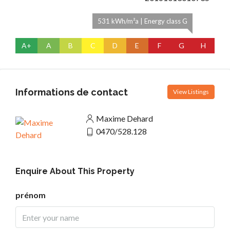
531 kWh/m²a | Energy class G
A+
A
B
C
D
E
F
G
H
Informations de contact
View Listings
Maxime Dehard
0470/528.128
Enquire About This Property
prénom