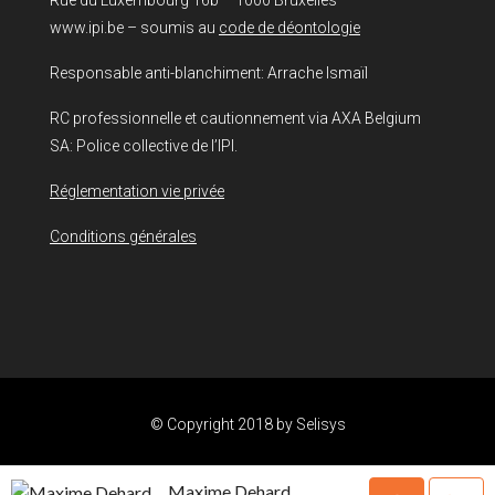
Rue du Luxembourg 16b – 1000 Bruxelles
www.ipi.be – soumis au
code de déontologie
Responsable anti-blanchiment: Arrache Ismaïl
RC professionnelle et cautionnement via AXA Belgium
SA: Police collective de l’IPI.
Réglementation vie privée
Conditions générales
© Copyright 2018 by
Selisys
Maxime Dehard