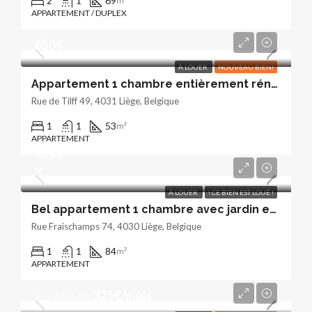
2
1
69
m²
APPARTEMENT / DUPLEX
650€
À LOUER
NOUVEAU BIEN!
Appartement 1 chambre entièrement rénové
Rue de Tilff 49, 4031 Liège, Belgique
1
1
53
m²
APPARTEMENT
750€
0€
À LOUER
! CE BIEN EST LOUÉ !
Bel appartement 1 chambre avec jardin et garage
Rue Fraischamps 74, 4030 Liège, Belgique
1
1
84
m²
APPARTEMENT
à partir de
325€/mois