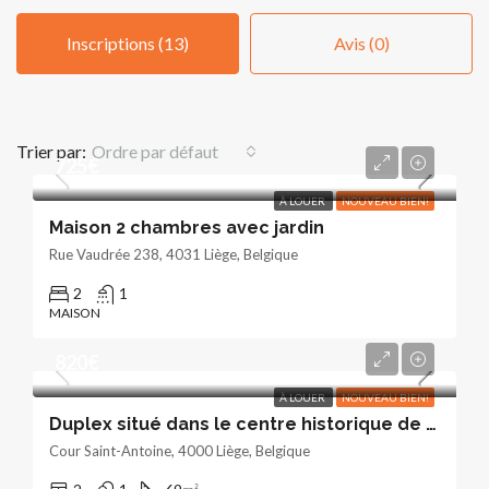
Inscriptions (13)
Avis (0)
Trier par:
Ordre par défaut
725€
À LOUER
NOUVEAU BIEN!
Maison 2 chambres avec jardin
Rue Vaudrée 238, 4031 Liège, Belgique
2
1
MAISON
820€
À LOUER
NOUVEAU BIEN!
Duplex situé dans le centre historique de Liège
Cour Saint-Antoine, 4000 Liège, Belgique