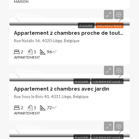
MAISON
675€/mois
À LOUER
NOUVEAU BIEN!
Appartement 2 chambres proche de toutes les commodités.
Rue Natalis 56, 4020 Liège, Belgique
2
1
96
m²
APPARTEMENT
715€/mois
À LOUER
! CE BIEN EST LOUÉ !
Appartement 2 chambres avec jardin
Rue Sous le Bois 40, 4031 Liège, Belgique
2
1
72
m²
APPARTEMENT
500€/mois
À LOUER
! CE BIEN EST LOUÉ !