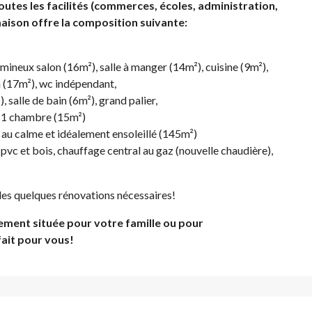
outes les facilités (commerces, écoles, administration,
aison offre la composition suivante:
umineux salon (16m²), salle à manger (14m²), cuisine (9m²),
 (17m²), wc indépendant,
 salle de bain (6m²), grand palier,
 1 chambre (15m²)
e au calme et idéalement ensoleillé (145m²)
pvc et bois, chauffage central au gaz (nouvelle chaudière),
 les quelques rénovations nécessaires!
ement située pour votre famille ou pour
fait pour vous!