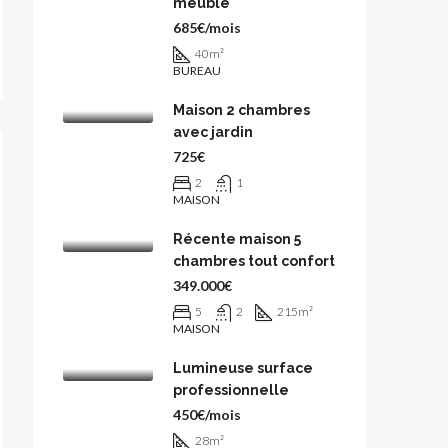
meublé
685€/mois
40
m²
BUREAU
Maison 2 chambres
avec jardin
725€
2
1
MAISON
Récente maison 5
chambres tout confort
349.000€
5
2
215
m²
MAISON
Lumineuse surface
professionnelle
450€/mois
28
m²