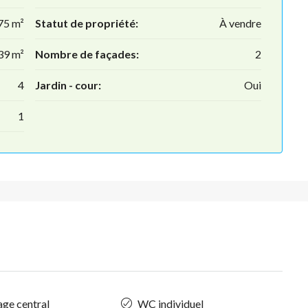
75 m²
Statut de propriété:
À vendre
39 m²
Nombre de façades:
2
4
Jardin - cour:
Oui
1
ge central
WC individuel