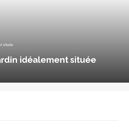
t située
rdin idéalement située