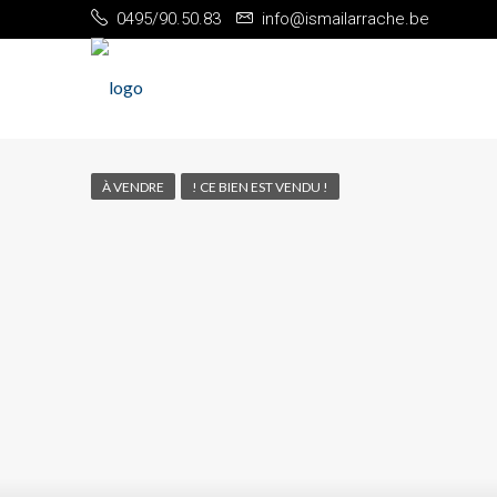
0495/90.50.83
info@ismailarrache.be
À VENDRE
! CE BIEN EST VENDU !