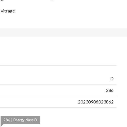
 vitrage
D
286
20230906023862
286 | Energy class D