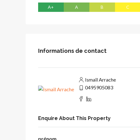
A+
A
B
C
Informations de contact
Ismaïl Arrache
0495905083
Enquire About This Property
prénom