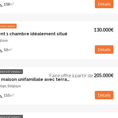
Détails
108
m²
VEAU BIEN!
130.000€
t 1 chambre idéalement situé
gique
Détails
50
m²
 BIEN EST VENDU !
Faire offre à partir de
205.000€
Charmante maison unifamiliale avec terrasse et jardinet
iège, Belgique
Détails
155
m²
 BIEN EST VENDU !