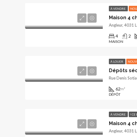
À VENDRE
NOU
Maison 4 
Angleur, 4031 L
4
2
MAISON
À LOUER
NOUV
Dépôts séc
Rue Denis Sotia
62
m²
DÉPÔT
À VENDRE
! CE
Maison 4 c
Angleur, 4031 L