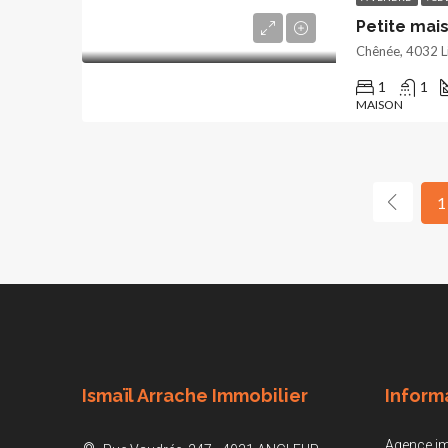
Petite mais
Chênée, 4032 Li
1
1
MAISON
1
Ismaïl Arrache Immobilier
Inform
Agence im