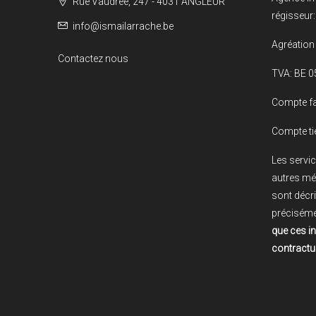
Rue Vaudrée, 247 - 4031 ANGLEUR
régisseur:
info@ismailarrache.be
Agréation 
Contactez nous
TVA: BE 0
Compte fa
Compte ti
Les servic
autres mé
sont décri
préciséme
que ces i
contractue