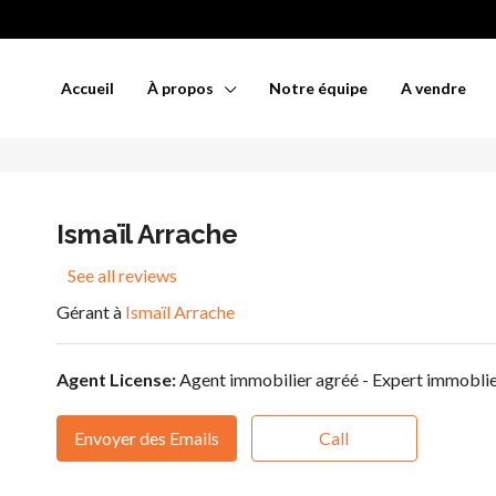
Accueil
À propos
Notre équipe
A vendre
Ismaïl Arrache
See all reviews
Gérant à
Ismaïl Arrache
Agent License:
Agent immobilier agréé - Expert immobli
Envoyer des Emails
Call