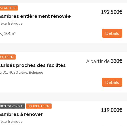
VEAU BIEN!
192.500€
chambres entièrement rénovée
iège, Belgique
Détails
101
m²
EAU BIEN!
A partir de
330€
urisés proches des facilités
u 31, 4020 Liège, Belgique
Détails
 BIEN EST VENDU !
NOUVEAU BIEN!
119.000€
hambres à rénover
iège, Belgique