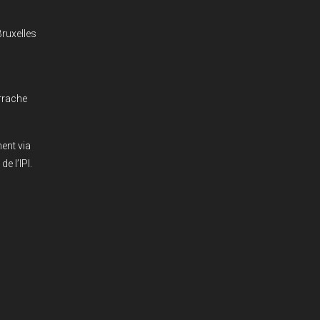
ruxelles
rrache
ent via
e l’IPI.