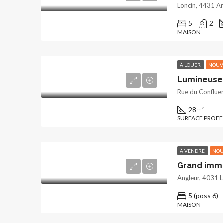
Loncin, 4431 An
5
2
MAISON
À LOUER
NOUV
Lumineuse 
Rue du Confluen
28
m²
SURFACE PROFE
À VENDRE
NOU
Angleur, 4031 L
5 (poss 6)
MAISON