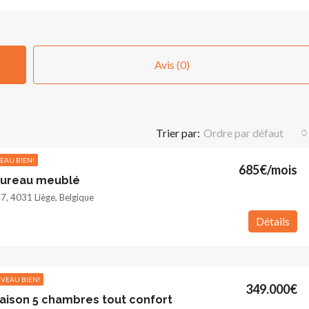
Avis (0)
Trier par:
Ordre par défaut
EAU BIEN!
685€/mois
bureau meublé
7, 4031 Liège, Belgique
Détails
VEAU BIEN!
349.000€
ison 5 chambres tout confort