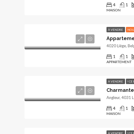
4
1
MAISON
À VENDRE
NOU
Appartemen
4020 Liège, Bel
1
1
APPARTEMENT
À VENDRE
! CE
Angleur, 4031 L
4
1
MAISON
À VENDRE
! CE