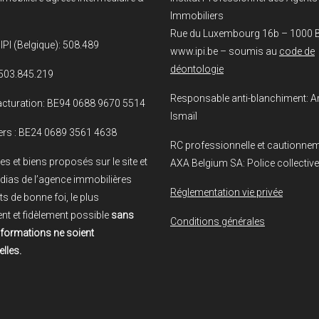
Immobiliers
Rue du Luxembourg 16b – 1000 B
IPI (Belgique): 508.489
www.ipi.be – soumis au
code de
déontologie
503.845.219
Responsable anti-blanchiment: A
cturation: BE94 0688 9670 5514
Ismaïl
ers : BE24 0689 3561 4638
RC professionnelle et cautionnem
es et biens proposés sur le site et
AXA Belgium SA: Police collective d
dias de l’agence immobilières
Réglementation vie privée
ts de bonne foi, le plus
nt et fidèlement possible
sans
Conditions générales
nformations ne soient
lles.