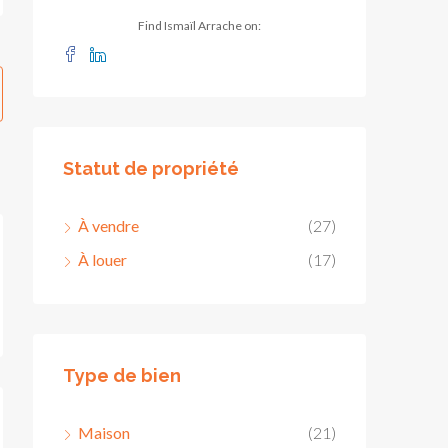
Find Ismaïl Arrache on:
Statut de propriété
À vendre
(27)
À louer
(17)
Type de bien
Maison
(21)