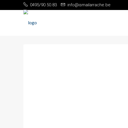
0495/90.50.83
info@ismailarrache.be