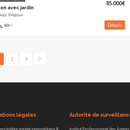
85.000€
on avec jardin
ège, Belgique
Détails
60
m²
2
3
ations légales
Autorité de surveillanc
mobilière agréée intermédiaire &
Institut Professionnel des Agents