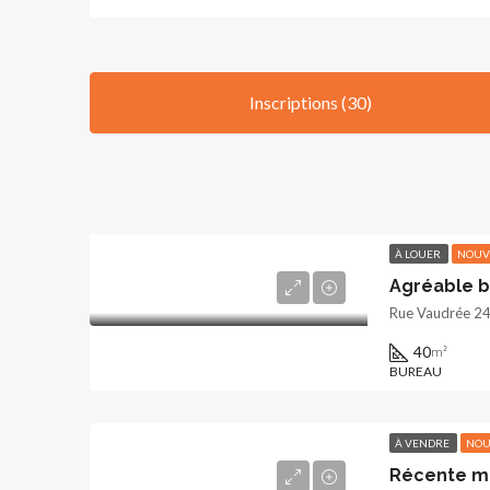
Inscriptions (30)
À LOUER
NOUV
Agréable 
Rue Vaudrée 24
40
m²
BUREAU
À VENDRE
NOU
Récente ma