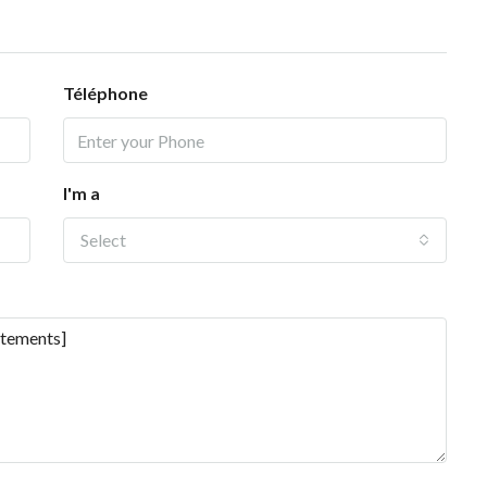
Téléphone
I'm a
Select