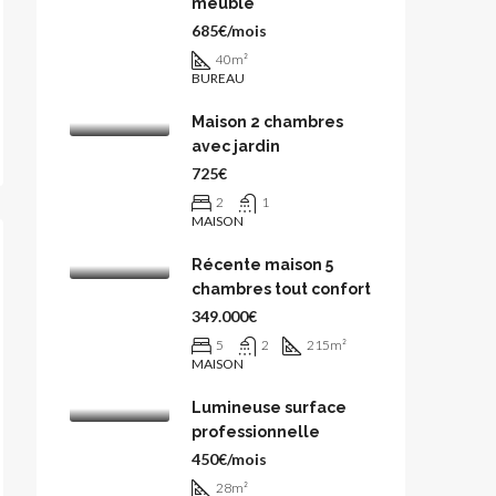
meublé
685€/mois
40
m²
BUREAU
Maison 2 chambres
avec jardin
725€
2
1
MAISON
Récente maison 5
chambres tout confort
349.000€
5
2
215
m²
MAISON
Lumineuse surface
professionnelle
450€/mois
28
m²