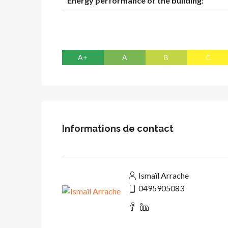
Energy performance of the building:
A+
A
B
C
Informations de contact
Ismaïl Arrache
0495905083