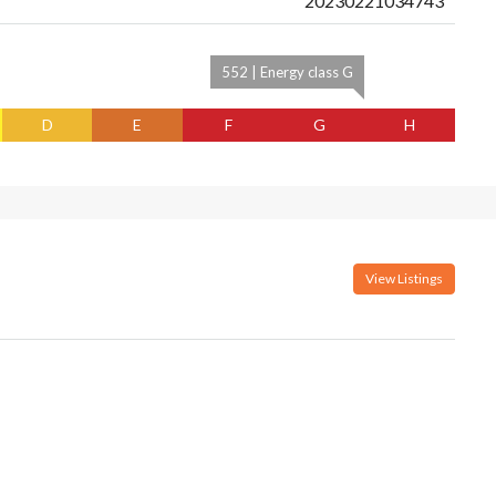
20230221034743
552 | Energy class G
D
E
F
G
H
View Listings