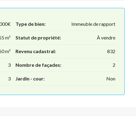
.000€
Type de bien:
Immeuble de rapport
55 m²
Statut de propriété:
À vendre
60 m²
Revenu cadastral:
832
3
Nombre de façades:
2
3
Jardin - cour:
Non