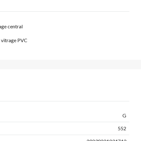
ge central
 vitrage PVC
G
552