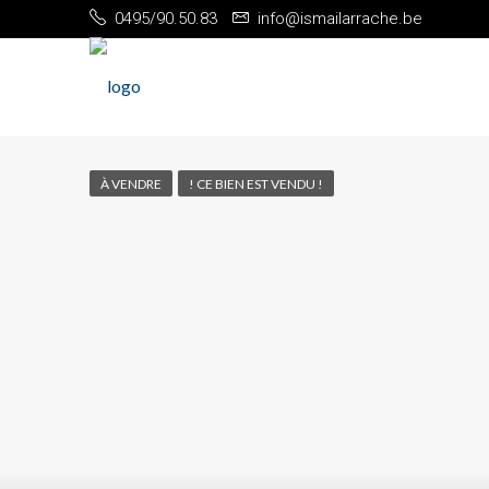
0495/90.50.83
info@ismailarrache.be
À VENDRE
! CE BIEN EST VENDU !