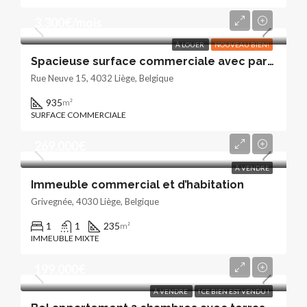
3.300€/mois
À LOUER
NOUVEAU BIEN!
Spacieuse surface commerciale avec parking
Rue Neuve 15, 4032 Liège, Belgique
935
m²
SURFACE COMMERCIALE
269.000€
À VENDRE
Immeuble commercial et d’habitation
Grivegnée, 4030 Liège, Belgique
1
1
235
m²
IMMEUBLE MIXTE
199.000€
À VENDRE
! CE BIEN EST VENDU !