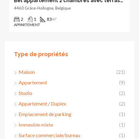
Bel appartement 2 chambres avec terrasse et jardinet
4460 Grâce-Hollogne, Belgique
2
1
83
m²
APPARTEMENT
Type de propriétés
Maison
(21)
Appartement
(9)
Studio
(2)
Appartement / Duplex
(2)
Emplacement de parking
(1)
Immeuble mixte
(1)
Surface commerciale/bureau
(1)