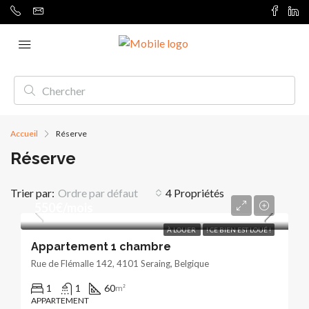
Accueil
Réserve
Réserve
Trier par:
Ordre par défaut
4 Propriétés
550€/mois
À LOUER
! CE BIEN EST LOUÉ !
Appartement 1 chambre
Rue de Flémalle 142, 4101 Seraing, Belgique
1
1
60
m²
APPARTEMENT