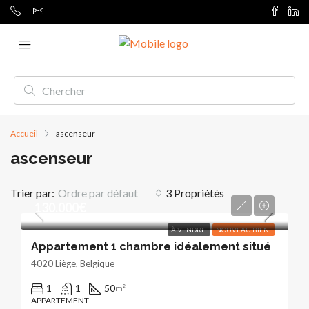
Accueil
ascenseur
ascenseur
Trier par:
Ordre par défaut
3 Propriétés
130.000€
À VENDRE
NOUVEAU BIEN!
Appartement 1 chambre idéalement situé
4020 Liège, Belgique
1
1
50
m²
APPARTEMENT