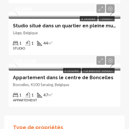
92.000€
À VENDRE
! VENDU !
Studio situé dans un quartier en pleine mutation
Liège, Belgique
1
1
44
m²
STUDIO
135.000€
À VENDRE
! CE BIEN EST VENDU !
Appartement dans le centre de Boncelles
Boncelles, 4100 Seraing, Belgique
1
1
47
m²
APPARTEMENT
Type de propriétés