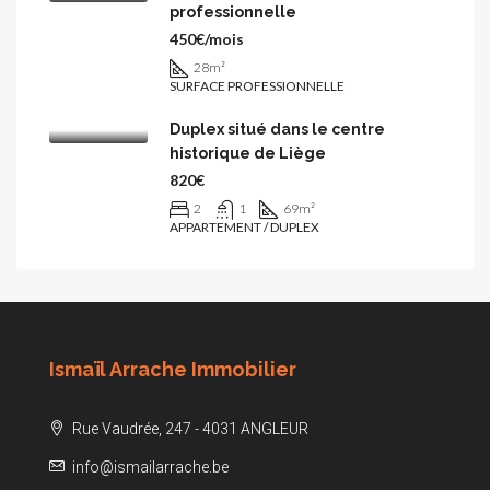
professionnelle
450€/mois
28
m²
SURFACE PROFESSIONNELLE
Duplex situé dans le centre
historique de Liège
820€
2
1
69
m²
APPARTEMENT / DUPLEX
Ismaïl Arrache Immobilier
Rue Vaudrée, 247 - 4031 ANGLEUR
info@ismailarrache.be