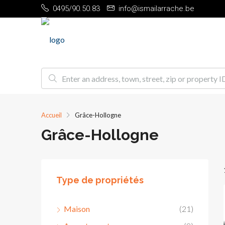
0495/90.50.83
info@ismailarrache.be
Accueil
Grâce-Hollogne
Grâce-Hollogne
Type de propriétés
Maison
(21)