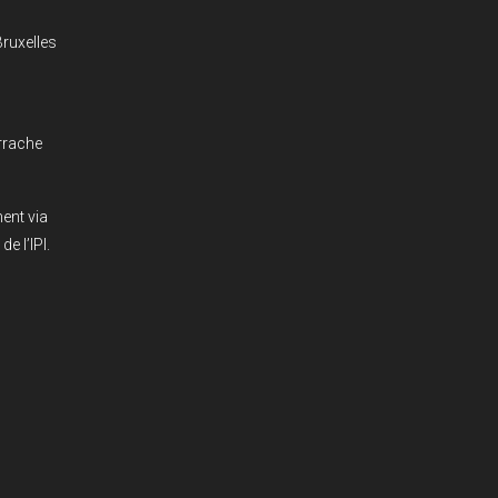
ruxelles
rrache
ent via
e l’IPI.