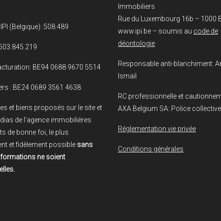
Immobiliers
Rue du Luxembourg 16b – 1000 B
IPI (Belgique): 508.489
www.ipi.be – soumis au
code de
déontologie
503.845.219
Responsable anti-blanchiment: A
cturation: BE94 0688 9670 5514
Ismaïl
ers : BE24 0689 3561 4638
RC professionnelle et cautionnem
es et biens proposés sur le site et
AXA Belgium SA: Police collective d
dias de l’agence immobilières
Réglementation vie privée
ts de bonne foi, le plus
nt et fidèlement possible
sans
Conditions générales
nformations ne soient
lles.