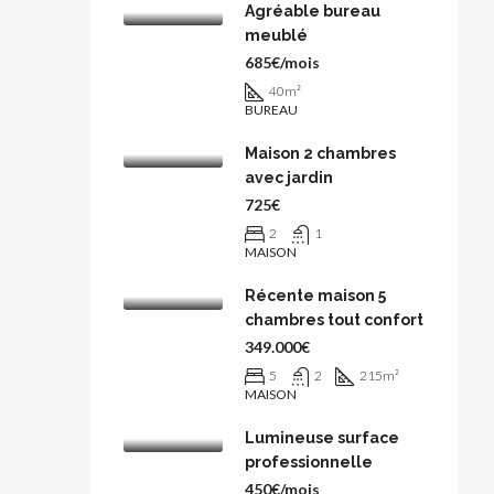
Agréable bureau
meublé
685€/mois
40
m²
BUREAU
Maison 2 chambres
avec jardin
725€
2
1
MAISON
Récente maison 5
chambres tout confort
349.000€
5
2
215
m²
MAISON
Lumineuse surface
professionnelle
450€/mois