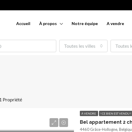
Accueil
À propos
Notre équipe
A vendre
Toutes les villes
Toutes l
1 Propriété
À VENDRE
! CE BIEN EST VENDU !
4460 Grâce-Hollogne, Belgiqu