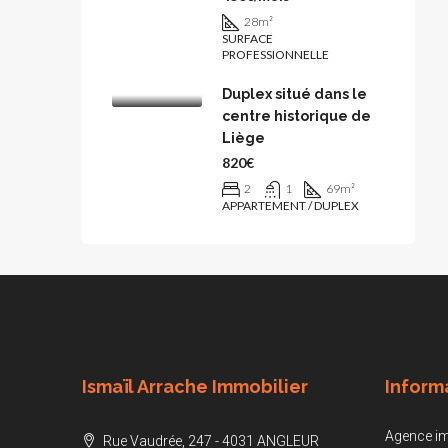
28
m²
SURFACE
PROFESSIONNELLE
Duplex situé dans le
centre historique de
Liège
820€
2
1
69
m²
APPARTEMENT / DUPLEX
Ismaïl Arrache Immobilier
Inform
Agence im
Rue Vaudrée, 247 - 4031 ANGLEUR