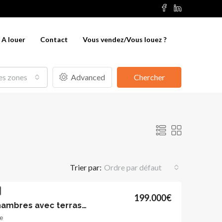
A louer
Contact
Vous vendez/Vous louez ?
es zones
Advanced
Chercher
Trier par:
Ordre par défaut
199.000€
Bel appartement 2 chambres avec terrasse et jardinet
e