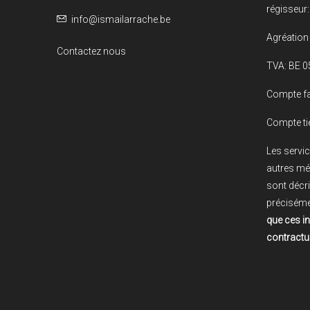
régisseur:
info@ismailarrache.be
Agréation 
Contactez nous
TVA: BE 0
Compte fa
Compte ti
Les servic
autres mé
sont décri
préciséme
que ces i
contractue